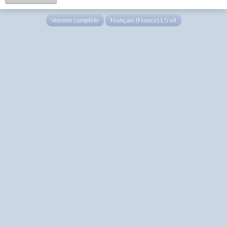
Version complète
Français (France) LS v4