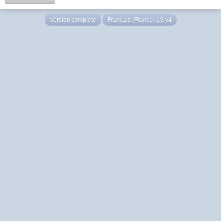
Version complète
Français (France) LS v4