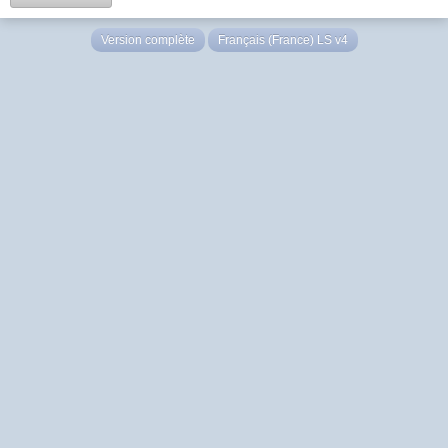
Version complète
Français (France) LS v4