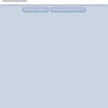
Version complète
Français (France) LS v4