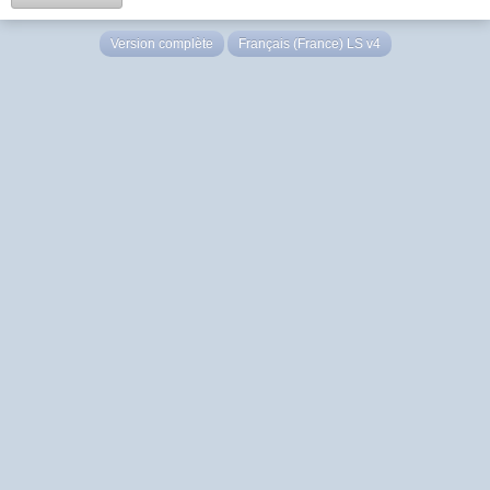
Version complète
Français (France) LS v4