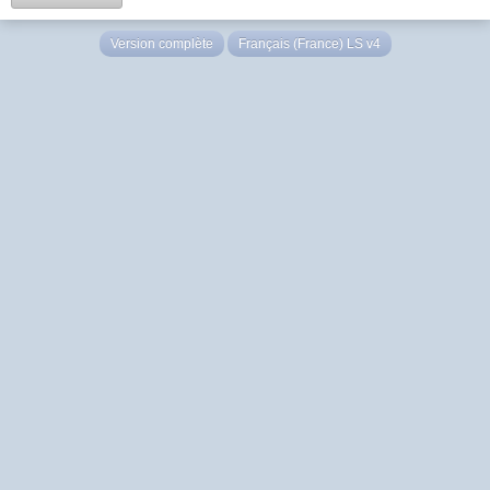
Version complète
Français (France) LS v4