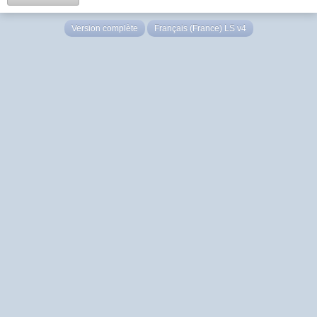
Version complète
Français (France) LS v4