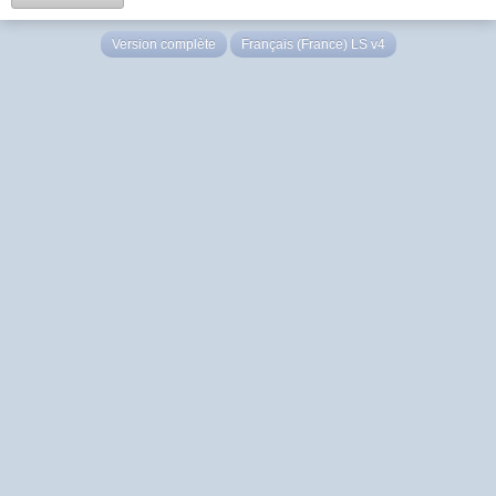
Version complète
Français (France) LS v4