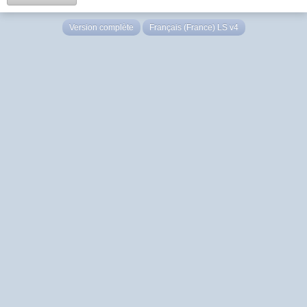
Version complète
Français (France) LS v4