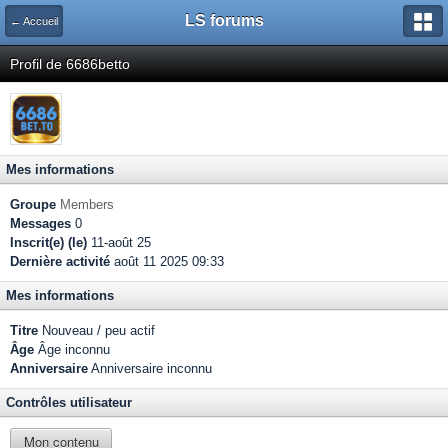
LS forums
← Accueil
Profil de 6686betto
Mes informations
Groupe
Members
Messages
0
Inscrit(e) (le)
11-août 25
Dernière activité
août 11 2025 09:33
Mes informations
Titre
Nouveau / peu actif
Âge
Âge inconnu
Anniversaire
Anniversaire inconnu
Contrôles utilisateur
Mon contenu