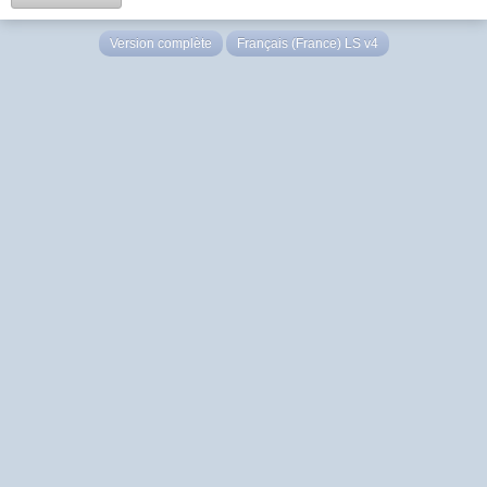
Version complète
Français (France) LS v4