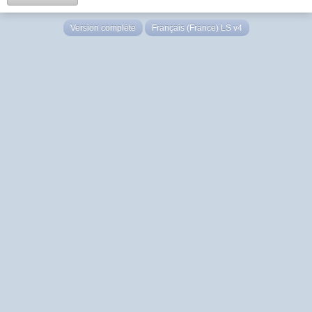
Version complète
Français (France) LS v4