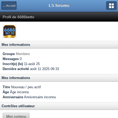
LS forums
← Accueil
Profil de 6686betto
Mes informations
Groupe
Members
Messages
0
Inscrit(e) (le)
11-août 25
Dernière activité
août 11 2025 09:33
Mes informations
Titre
Nouveau / peu actif
Âge
Âge inconnu
Anniversaire
Anniversaire inconnu
Contrôles utilisateur
Mon contenu