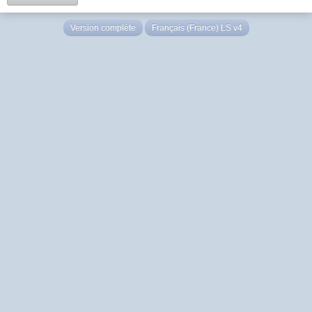
Version complète
Français (France) LS v4