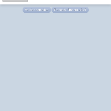
Version complète
Français (France) LS v4