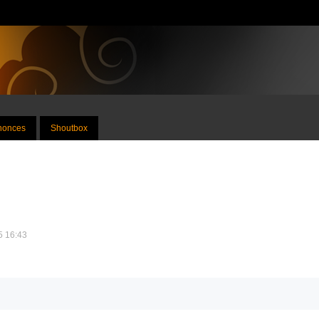
nnonces
Shoutbox
25 16:43