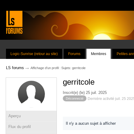
Logic-Sunrise (retour au site)
Forums
Membres
Petites a
→
LS forums
Affichage d'un profil : Sujets: gerritcole
gerritcole
Inscrit(e) (le) 25 juil. 2025
Déconnecté
Dernière activité juil. 25 20
Aperçu
Il n'y a aucun sujet à afficher
Flux du profil