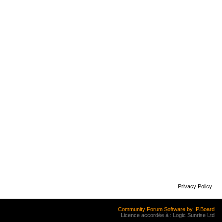
Privacy Policy
Community Forum Software by IP.Board
Licence accordée à : Logic Sunrise Ltd