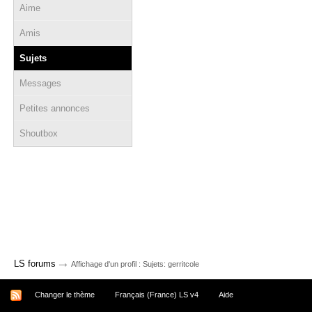
Aime
Amis
Sujets
Messages
Petites annonces
Shoutbox
→
LS forums
Affichage d'un profil : Sujets: gerritcole
Changer le thème
Français (France) LS v4
Aide