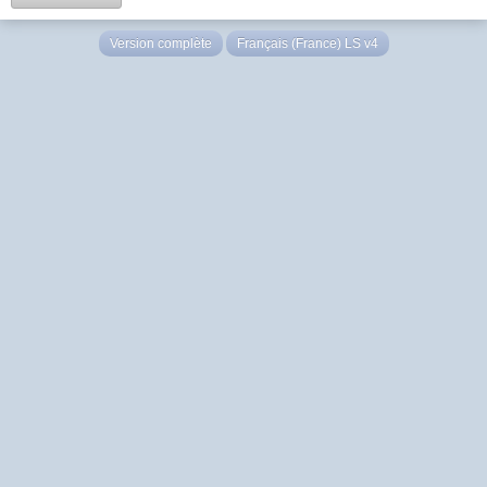
Version complète
Français (France) LS v4