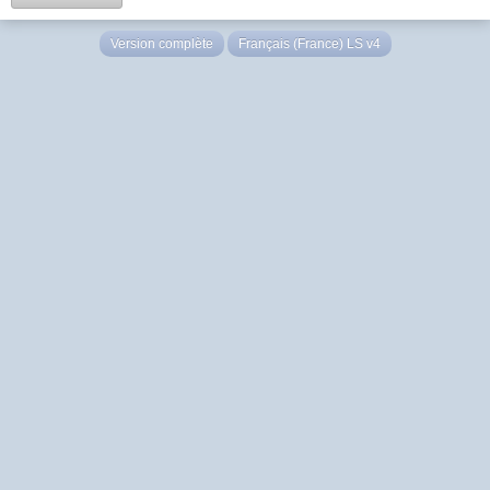
Version complète
Français (France) LS v4