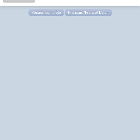
Version complète
Français (France) LS v4