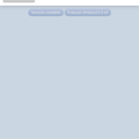
Version complète
Français (France) LS v4