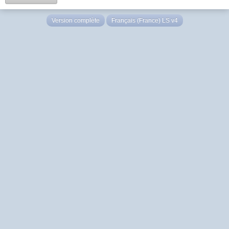
Version complète
Français (France) LS v4