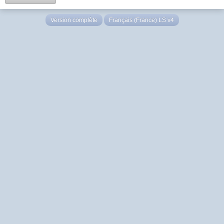
Version complète
Français (France) LS v4