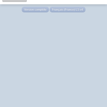
Version complète
Français (France) LS v4