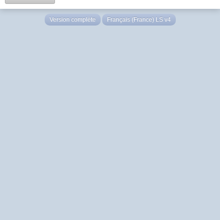
Version complète
Français (France) LS v4