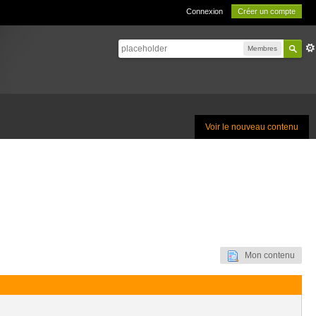
Connexion
Créer un compte
Membres
Voir le nouveau contenu
Mon contenu