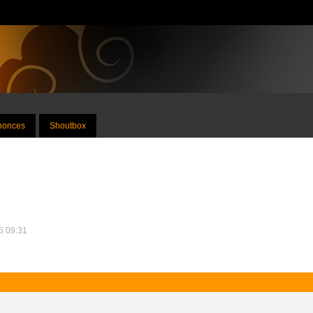
nnonces
Shoutbox
25 09:31