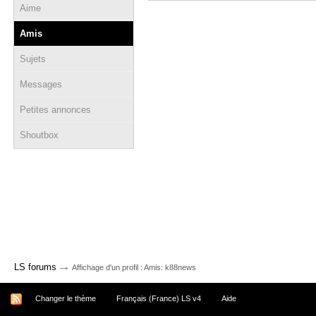
Aime
Amis
Sujets
Messages
Petites annonces
Shoutbox
→
LS forums
Affichage d'un profil : Amis: k88news
Changer le thème
Français (France) LS v4
Aide