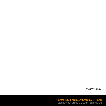
Privacy Policy
Community Forum Software by IP.Board
Licence accordée à : Logic Sunrise Ltd