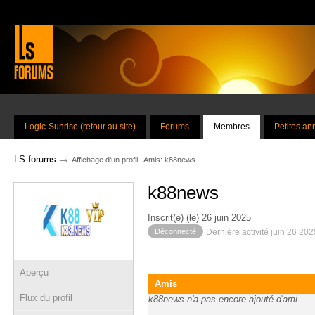
Logic-Sunrise (retour au site)
Forums
Membres
Petites a
→
LS forums
Affichage d'un profil : Amis: k88news
k88news
Inscrit(e) (le) 26 juin 2025
Déconnecté
Dernière activité juin 26 20
Aperçu
Amis
Flux du profil
k88news n'a pas encore ajouté d'ami.