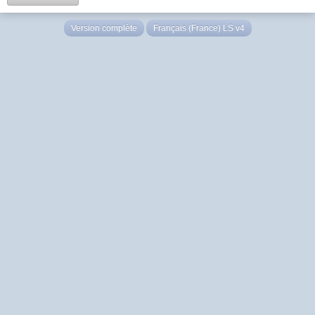
Version complète
Français (France) LS v4