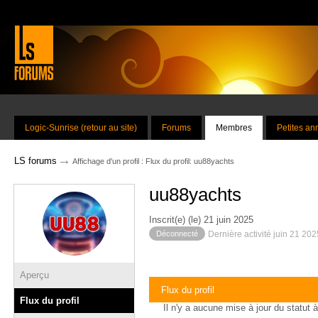
Logic-Sunrise (retour au site)
Forums
Membres
Petites a
→
LS forums
Affichage d'un profil : Flux du profil: uu88yachts
uu88yachts
Inscrit(e) (le) 21 juin 2025
Déconnecté
Dernière activité juin 21 20
Aperçu
Flux du profil
Flux du profil
Il n'y a aucune mise à jour du statut à