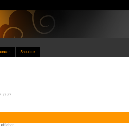
nnonces
Shoutbox
25 17:37
 afficher.