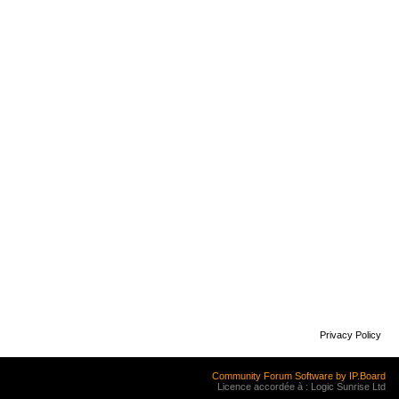
Privacy Policy
Community Forum Software by IP.Board
Licence accordée à : Logic Sunrise Ltd