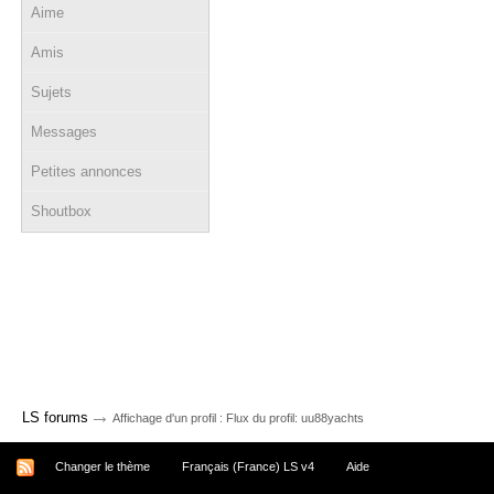
Aime
Amis
Sujets
Messages
Petites annonces
Shoutbox
→
LS forums
Affichage d'un profil : Flux du profil: uu88yachts
Changer le thème
Français (France) LS v4
Aide