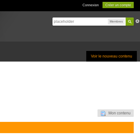
Connexion
Créer un compte
Membres
Voir le nouveau contenu
Mon contenu