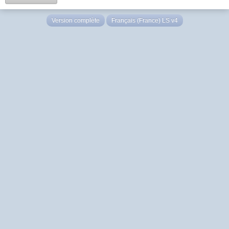
Version complète
Français (France) LS v4