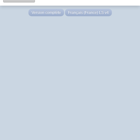
Version complète
Français (France) LS v4