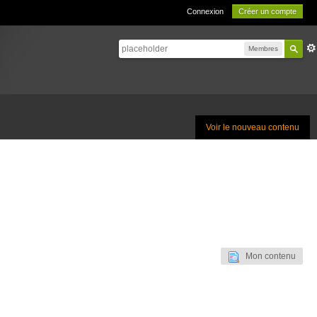
Connexion
Créer un compte
Membres
Voir le nouveau contenu
Mon contenu