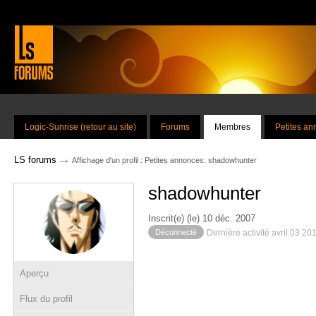
Logic-Sunrise (retour au site)
Forums
Membres
Petites a
→
LS forums
Affichage d'un profil : Petites annonces: shadowhunter
shadowhunter
Inscrit(e) (le) 10 déc. 2007
Déconnecté
Dernière activité avril 03 20
Aperçu
Flux du profil