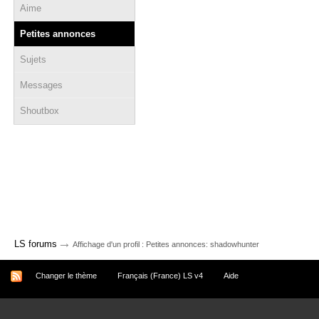
Aime
Petites annonces
Sujets
Messages
Shoutbox
→
LS forums
Affichage d'un profil : Petites annonces: shadowhunter
Changer le thème
Français (France) LS v4
Aide