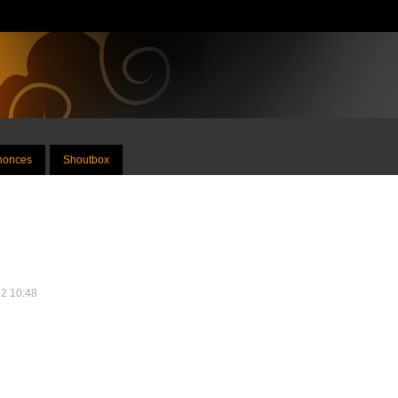
nnonces
Shoutbox
12 10:48