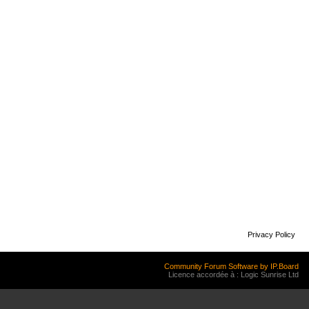
Privacy Policy
Community Forum Software by IP.Board
Licence accordée à : Logic Sunrise Ltd