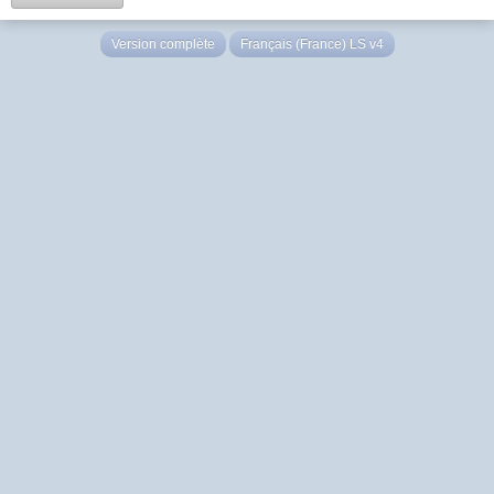
Version complète
Français (France) LS v4