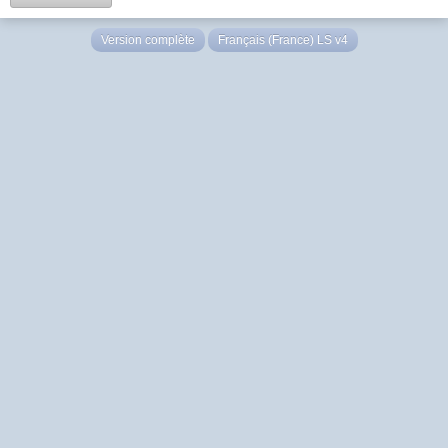
Version complète
Français (France) LS v4