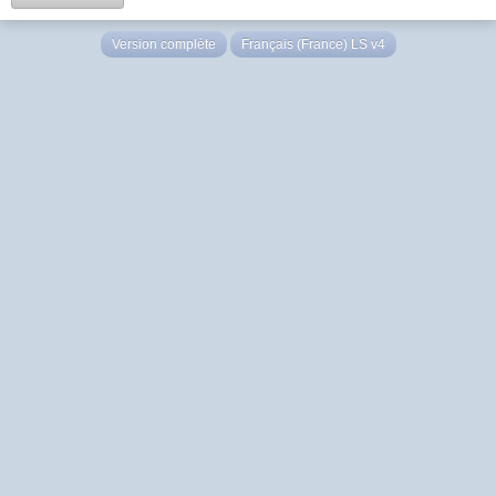
Version complète
Français (France) LS v4