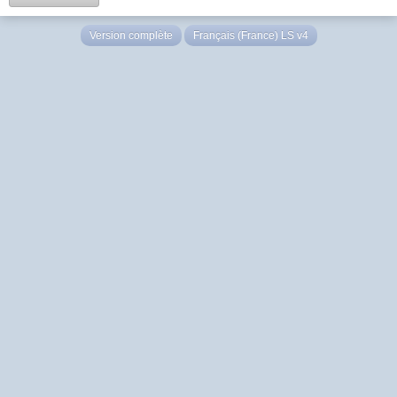
Version complète
Français (France) LS v4