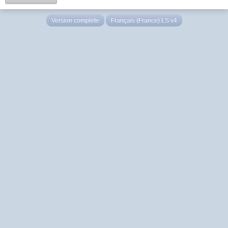
Version complète
Français (France) LS v4