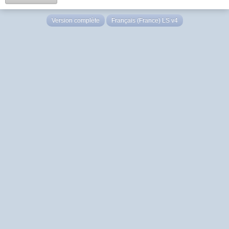
Version complète
Français (France) LS v4