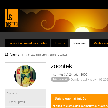
Logic-Sunrise (retour au site)
Forums
Membres
Petites a
→
LS forums
Affichage d'un profil : Sujets: zoontek
zoontek
Inscrit(e) (le) 24 déc. 2008
Déconnecté
Dernière activité avril 02 20
Aperçu
Sujets que j'ai initiés
Flux du profil
"Failed to create disk geometry" sur Coron