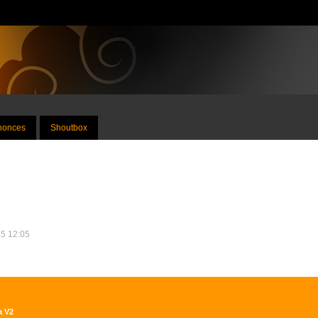
nnonces
Shoutbox
25 12:05
a V2