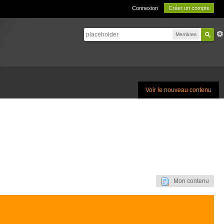
Connexion
Créer un compte
Membres
Voir le nouveau contenu
Mon contenu