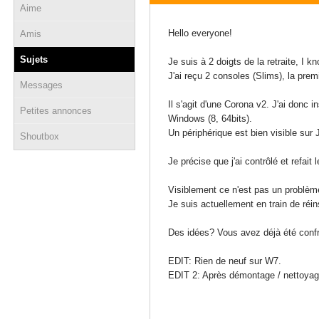
Aime
10 avril 2014 - 21:26
Hello everyone!
Amis
Sujets
Je suis à 2 doigts de la retraite, I
J'ai reçu 2 consoles (Slims), la pre
Messages
Il s'agit d'une Corona v2. J'ai donc 
Petites annonces
Windows (8, 64bits).
Un périphérique est bien visible sur 
Shoutbox
Je précise que j'ai contrôlé et refai
Visiblement ce n'est pas un problème
Je suis actuellement en train de réi
Des idées? Vous avez déjà été confr
EDIT: Rien de neuf sur W7.
EDIT 2: Après démontage / nettoyag