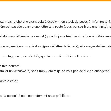
 know, mais je cherche avant cela à écouler mon stock de puces (il m'en reste 4
mière est passée comme une lettre à la poste (vous pensez bien, une trinity),
installé mon SD reader, as usual (qui a toujours très bien fonctionné). Mais im
Jrunner, mais non monté donc (pas de lettre de lecteur), et essayer de lire cel
t le montage une paire de fois, que la console est bien alimentée.
 très courant.
nstaller un Windows 7, sans trop y croire (je ne vois pas ce que ça changerait
onté à cela?
e, la console boote correctement sans problème.