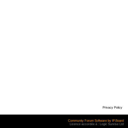
Privacy Policy
Community Forum Software by IP.Board
Licence accordée à : Logic Sunrise Ltd