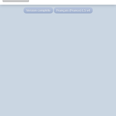
Version complète
Français (France) LS v4