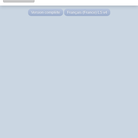
Version complète
Français (France) LS v4