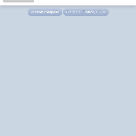
Version complète
Français (France) LS v4