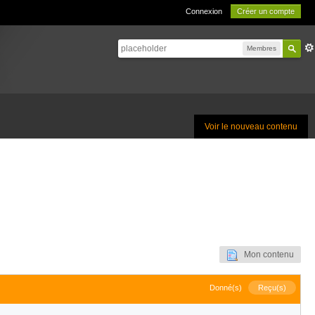
Connexion
Créer un compte
Membres
Voir le nouveau contenu
Mon contenu
Donné(s)
Reçu(s)