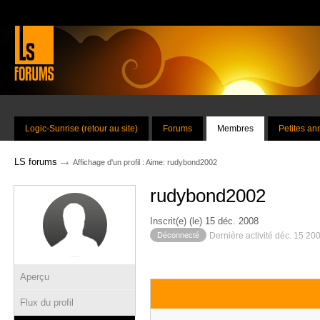
Logic-Sunrise (retour au site)
Forums
Membres
Petites a
→
LS forums
Affichage d'un profil : Aime: rudybond2002
rudybond2002
Inscrit(e) (le) 15 déc. 2008
Déconnecté
Dernière activité déc. 15 20
Aperçu
Flux du profil