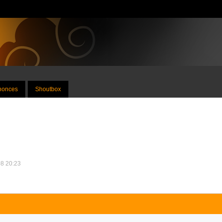
nnonces
Shoutbox
08 20:23