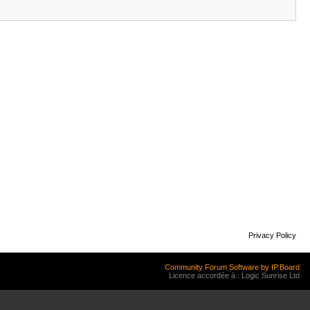
Privacy Policy
Community Forum Software by IP.Board
Licence accordée à : Logic Sunrise Ltd