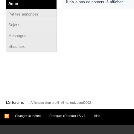
Il n'y a pas de contenu à afficher.
Aime
Petites annonces
Sujets
Messages
Shoutbox
→
LS forums
Affichage d'un profil : Aime: rudybond2002
Changer le thème
Français (France) LS v4
Aide