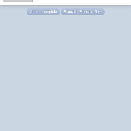
Version complète
Français (France) LS v4