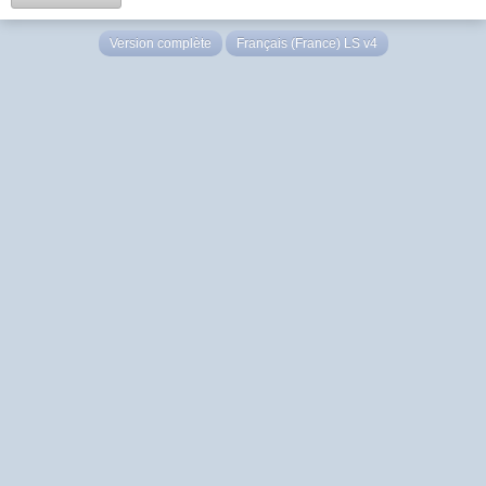
Version complète
Français (France) LS v4