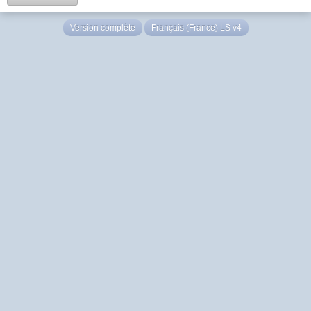
Version complète
Français (France) LS v4