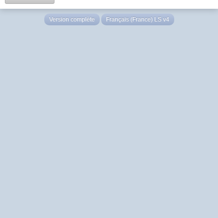
Version complète
Français (France) LS v4