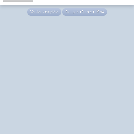
Version complète
Français (France) LS v4