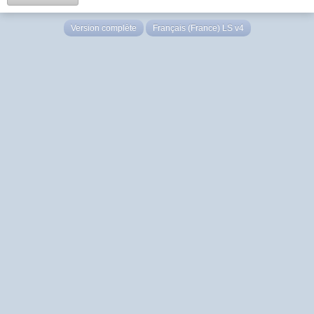
Version complète
Français (France) LS v4