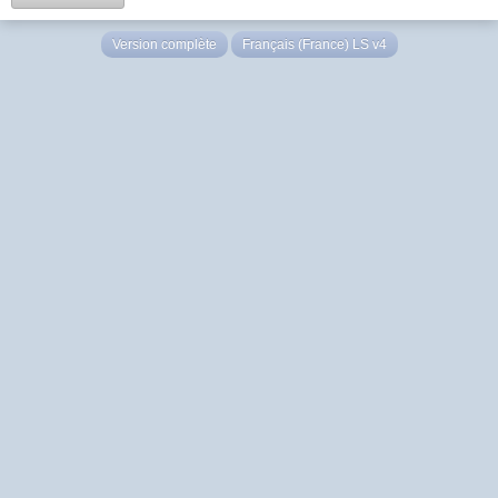
Version complète
Français (France) LS v4