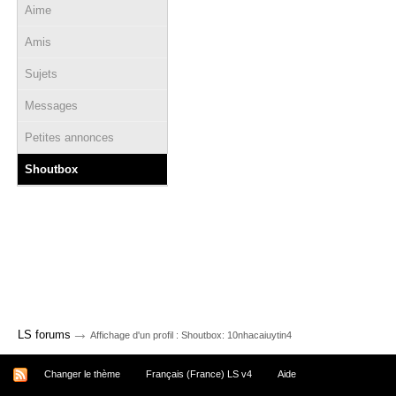
Aime
Amis
Sujets
Messages
Petites annonces
Shoutbox
→
LS forums
Affichage d'un profil : Shoutbox: 10nhacaiuytin4
Changer le thème
Français (France) LS v4
Aide