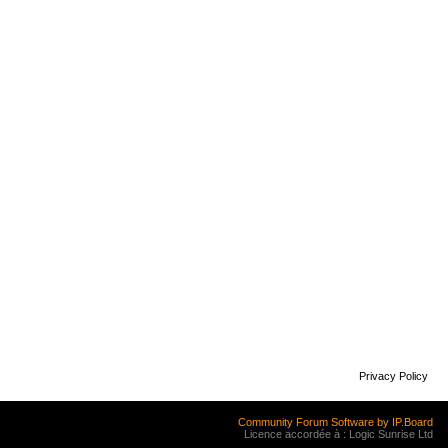
Privacy Policy
Community Forum Software by IP.Board
Licence accordée à : Logic Sunrise Ltd