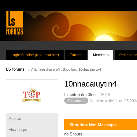
Logic-Sunrise (retour au site)
Forums
Membres
Petites a
→
LS forums
Affichage d'un profil : Shoutbox: 10nhacaiuytin4
10nhacaiuytin4
Inscrit(e) (le) 05 oct. 2024
Déconnecté
Dernière activité oct. 05 20
Aperçu
Shoutbox Non Messages
Flux du profil
no Shouts