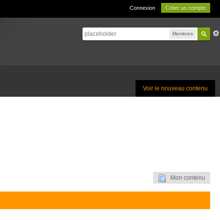
Connexion
Créer un compte
Membres
Voir le nouveau contenu
Mon contenu