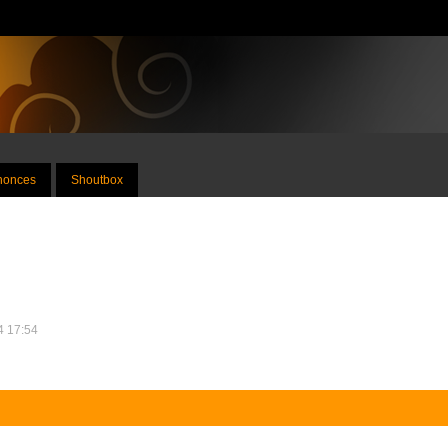
nnonces
Shoutbox
24 17:54