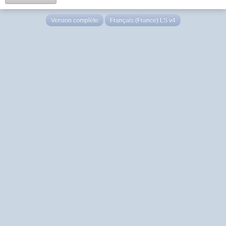
Version complète
Français (France) LS v4