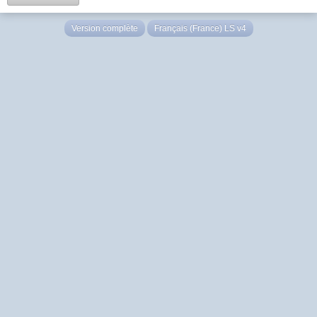
Version complète
Français (France) LS v4